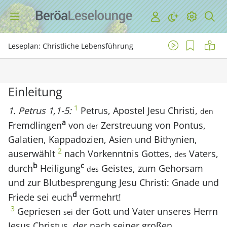
Leseplan: Christliche Lebensführung
Einleitung
1
1. Petrus 1,1-5:
Petrus, Apostel Jesu Christi,
den
a
Fremdlingen
von
Zerstreuung von Pontus,
der
Galatien, Kappadozien, Asien und Bithynien,
2
auserwählt
nach Vorkenntnis Gottes,
Vaters,
des
b
c
durch
Heiligung
Geistes, zum Gehorsam
des
und zur Blutbesprengung Jesu Christi: Gnade und
d
Friede sei euch
vermehrt!
3
Gepriesen
der Gott und Vater unseres Herrn
sei
Jesus Christus, der nach seiner großen