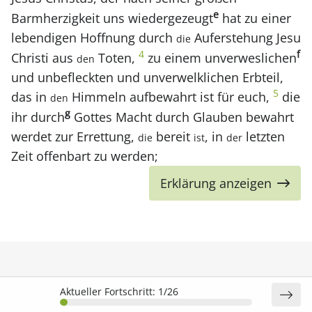
e
Barmherzigkeit uns wiedergezeugt
hat zu einer
lebendigen Hoffnung durch
Auferstehung Jesu
die
f
4
Christi aus
Toten,
zu einem unverweslichen
den
und unbefleckten und unverwelklichen Erbteil,
5
das in
Himmeln aufbewahrt ist für euch,
die
den
g
ihr durch
Gottes Macht durch Glauben bewahrt
werdet zur Errettung,
bereit
, in
letzten
die
ist
der
Zeit offenbart zu werden;
Erklärung anzeigen
Aktueller Fortschritt:
1/26