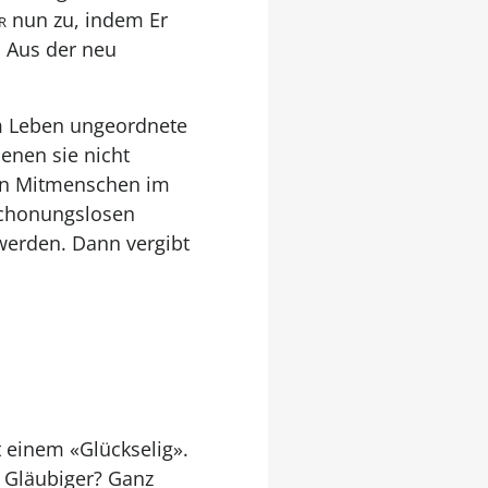
r
nun zu, indem Er
. Aus der neu
em Leben ungeordnete
enen sie nicht
inen Mitmenschen im
schonungslosen
werden. Dann vergibt
 einem «Glückselig».
s Gläubiger? Ganz