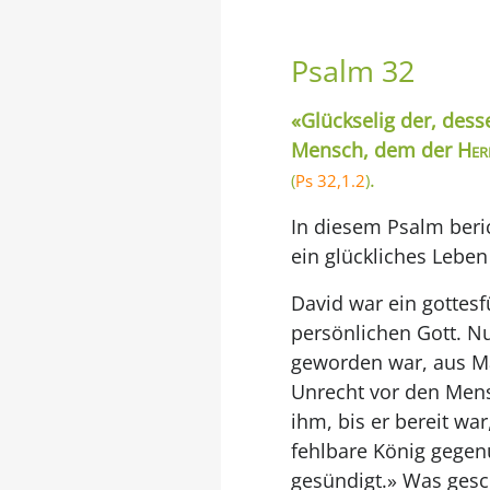
Psalm 32
«Glückselig der, dess
Mensch, dem der
Her
.
(
Ps 32,1.2
)
In diesem Psalm beri
ein glückliches Lebe
David war ein gottes
persönlichen Gott. Nu
geworden war, aus Ma
Unrecht vor den Mens
ihm, bis er bereit wa
fehlbare König gege
gesündigt.» Was gesch