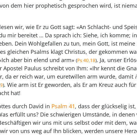
von dem hier prophetisch gesprochen wird, ist niem
esen wir, wie Er zu Gott sagt: «An Schlacht- und Spei
du mir bereitet … Da sprach ich: Siehe, ich komme; i
eben. Dein Wohlgefallen zu tun, mein Gott, ist meine
es gleichen Psalms klagt Christus, der gekommen wa
 «Ich aber bin elend und arm»
. Ja, unser Erlö
(
Ps 40,18
)
 Apostel Paulus schreibt von Ihm: «Ihr kennt die Gn
er, da er reich war, um euretwillen arm wurde, damit
. Wie arm ist Er geworden, als Er am Kreuz auch für
,9
)
cht hat!
ottes durch David in
Psalm 41
, dass der glückselig ist
Was erfüllt uns? Die schwierigen Umstände, in denen 
Beschäftigen wir uns mit uns selbst oder mit dem, was
wir von uns weg auf Ihn blicken, werden unsere Herze