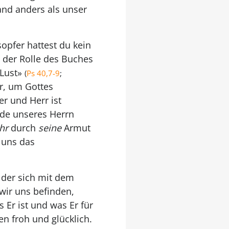
and anders als unser
sopfer hattest du kein
n der Rolle des Buches
 Lust»
(
Ps 40,7-9
;
r, um Gottes
ser und Herr ist
ade unseres Herrn
ihr
durch
seine
Armut
 uns das
, der sich mit dem
wir uns befinden,
 Er ist und was Er für
n froh und glücklich.