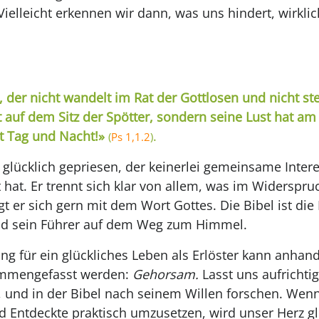
ielleicht erkennen wir dann, was uns hindert, wirklich
 der nicht wandelt im Rat der Gottlosen und nicht s
t auf dem Sitz der Spötter, sondern seine Lust hat a
t Tag und Nacht!»
.
(
Ps 1,1.2
)
 glücklich gepriesen, der keinerlei gemeinsame Inter
hat. Er trennt sich klar von allem, was im Widerspruc
gt er sich gern mit dem Wort Gottes. Die Bibel ist die
und sein Führer auf dem Weg zum Himmel.
ng für ein glückliches Leben als Erlöster kann anhan
ammengefasst werden:
Gehorsam.
Lasst uns aufrichti
t, und in der Bibel nach seinem Willen forschen. Wen
d Entdeckte praktisch umzusetzen, wird unser Herz gl