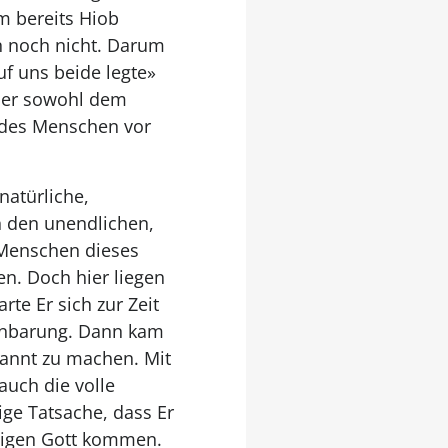
m bereits Hiob
hn noch nicht. Darum
uf uns beide legte»
s er sowohl dem
 des Menschen vor
atürliche,
 den unendlichen,
 Menschen dieses
n. Doch hier liegen
rte Er sich zur Zeit
fenbarung. Dann kam
kannt zu machen. Mit
auch die volle
ge Tatsache, dass Er
digen Gott kommen.