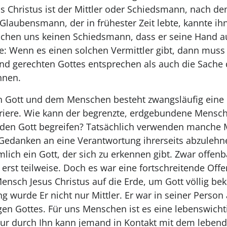
 Christus ist der Mittler oder Schiedsmann, nach de
 Glaubensmann, der in frühester Zeit lebte, kannte i
ischen uns keinen Schiedsmann, dass er seine Hand a
e: Wenn es einen solchen Vermittler gibt, dann mus
nd gerechten Gottes entsprechen als auch die Sache
nnen.
Gott und dem Menschen besteht zwangsläufig eine n
iere. Wie kann der begrenzte, erdgebundene Mensch
nden Gott begreifen? Tatsächlich verwenden manche
edanken an eine Verantwortung ihrerseits abzulehne
ämlich ein Gott, der sich zu erkennen gibt. Zwar offenba
 erst teilweise. Doch es war eine fortschreitende Of
ensch Jesus Christus auf die Erde, um Gott völlig be
wurde Er nicht nur Mittler. Er war in seiner Person 
en Gottes. Für uns Menschen ist es eine lebenswichti
nur durch Ihn kann jemand in Kontakt mit dem leben