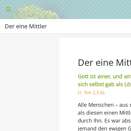
Der eine Mittler
Der eine Mit
Gott ist
einer,
und
ei
sich selbst gab als L
(
1. Tim 2,5.6
).
Alle Menschen – aus 
als diesen einen Mit
durch Ihn. Es war ab
jemand den ewigen Go