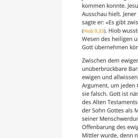
kommen konnte. Jesus
Ausschau hielt. Jener
sagte er: «Es gibt zw
. Hiob wusst
(
Hiob 9,33
)
Wesen des heiligen u
Gott übernehmen kö
Zwischen dem ewigen 
unüberbrückbare Barr
ewigen und allwisse
Argument, um jeden G
sie falsch. Gott ist n
des Alten Testaments
der Sohn Gottes als M
seiner Menschwerdung 
Offenbarung des ewig
Mittler wurde, denn 