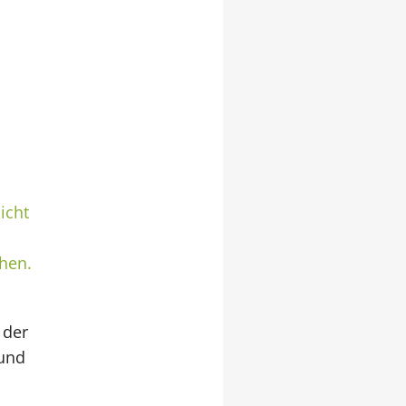
icht
hen.
 der
 und